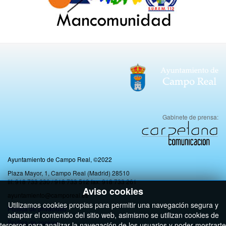
Gabinete de prensa:
Ayuntamiento de Campo Real, ©2022
Plaza Mayor, 1, Campo Real (Madrid) 28510
tlf: 918 733 230 / 918 733 512 fax: 918 733 261
Aviso cookies
ayuntamiento@camporeal.es
Utilizamos cookies propias para permitir una navegación segura y
Politica de privacidad
adaptar el contenido del sitio web, asimismo se utilizan cookies de
Política de cookies
terceros para analizar la navegación de los usuarios y poder mostrarte