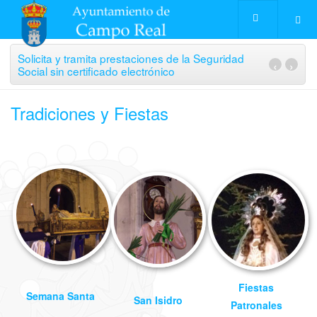
Solicita y tramita prestaciones de la Seguridad
‹
›
Social sin certificado electrónico
Tradiciones y Fiestas
Fiestas
Semana Santa
San Isidro
Patronales