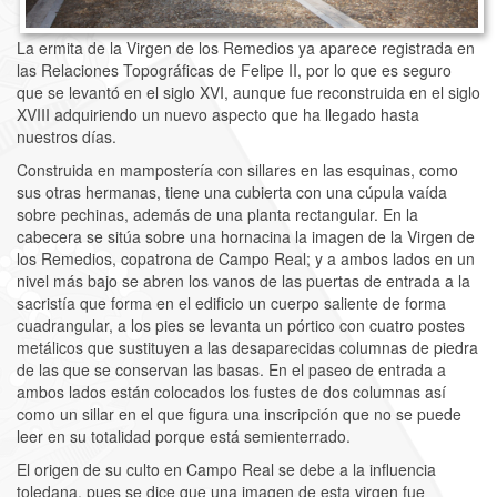
La ermita de la Virgen de los Remedios ya aparece registrada en
las Relaciones Topográficas de Felipe II, por lo que es seguro
que se levantó en el siglo XVI, aunque fue reconstruida en el siglo
XVIII adquiriendo un nuevo aspecto que ha llegado hasta
nuestros días.
Construida en mampostería con sillares en las esquinas, como
sus otras hermanas, tiene una cubierta con una cúpula vaída
sobre pechinas, además de una planta rectangular. En la
cabecera se sitúa sobre una hornacina la imagen de la Virgen de
los Remedios, copatrona de Campo Real; y a ambos lados en un
nivel más bajo se abren los vanos de las puertas de entrada a la
sacristía que forma en el edificio un cuerpo saliente de forma
cuadrangular, a los pies se levanta un pórtico con cuatro postes
metálicos que sustituyen a las desaparecidas columnas de piedra
de las que se conservan las basas. En el paseo de entrada a
ambos lados están colocados los fustes de dos columnas así
como un sillar en el que figura una inscripción que no se puede
leer en su totalidad porque está semienterrado.
El origen de su culto en Campo Real se debe a la influencia
toledana, pues se dice que una imagen de esta virgen fue