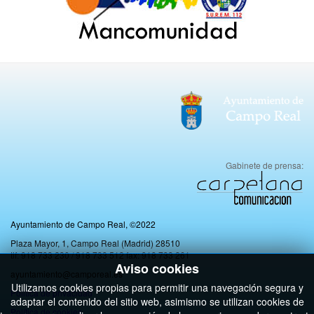
Gabinete de prensa:
Ayuntamiento de Campo Real, ©2022
Plaza Mayor, 1, Campo Real (Madrid) 28510
tlf: 918 733 230 / 918 733 512 fax: 918 733 261
Aviso cookies
ayuntamiento@camporeal.es
Utilizamos cookies propias para permitir una navegación segura y
Politica de privacidad
adaptar el contenido del sitio web, asimismo se utilizan cookies de
Política de cookies