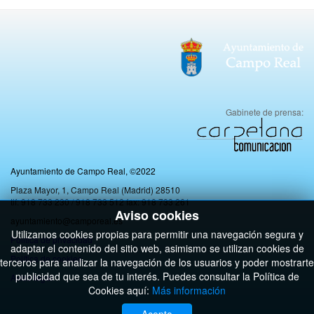
Gabinete de prensa:
Ayuntamiento de Campo Real, ©2022
Plaza Mayor, 1, Campo Real (Madrid) 28510
tlf: 918 733 230 / 918 733 512 fax: 918 733 261
Aviso cookies
ayuntamiento@camporeal.es
Utilizamos cookies propias para permitir una navegación segura y
Politica de privacidad
adaptar el contenido del sitio web, asimismo se utilizan cookies de
Política de cookies
terceros para analizar la navegación de los usuarios y poder mostrarte
publicidad que sea de tu interés. Puedes consultar la Política de
Aviso legal
Cookies aquí:
Más información