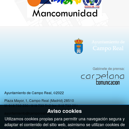
Gabinete de prensa:
Ayuntamiento de Campo Real, ©2022
Plaza Mayor, 1, Campo Real (Madrid) 28510
tlf: 918 733 230 / 918 733 512 fax: 918 733 261
Aviso cookies
ayuntamiento@camporeal.es
Utilizamos cookies propias para permitir una navegación segura y
Politica de privacidad
adaptar el contenido del sitio web, asimismo se utilizan cookies de
Política de cookies