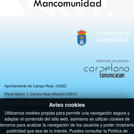
Gabinete de prensa:
Ayuntamiento de Campo Real, ©2022
Plaza Mayor, 1, Campo Real (Madrid) 28510
tlf: 918 733 230 / 918 733 512 fax: 918 733 261
Aviso cookies
ayuntamiento@camporeal.es
Utilizamos cookies propias para permitir una navegación segura y
Politica de privacidad
adaptar el contenido del sitio web, asimismo se utilizan cookies de
Política de cookies
terceros para analizar la navegación de los usuarios y poder mostrarte
publicidad que sea de tu interés. Puedes consultar la Política de
Aviso legal