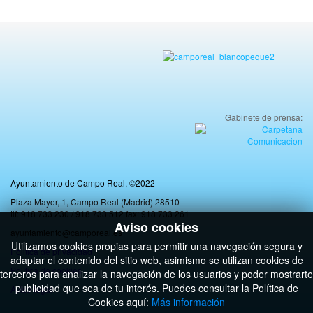
Gabinete de prensa:
Ayuntamiento de Campo Real, ©2022
Plaza Mayor, 1, Campo Real (Madrid) 28510
tlf: 918 733 230 / 918 733 512 fax: 918 733 261
Aviso cookies
ayuntamiento@camporeal.es
Utilizamos cookies propias para permitir una navegación segura y
Politica de privacidad
adaptar el contenido del sitio web, asimismo se utilizan cookies de
Política de cookies
terceros para analizar la navegación de los usuarios y poder mostrarte
publicidad que sea de tu interés. Puedes consultar la Política de
Aviso legal
Cookies aquí:
Más información