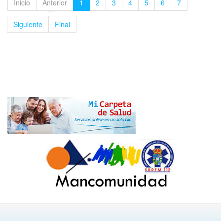
Inicio
Anterior
1
2
3
4
5
6
7
Siguiente
Final